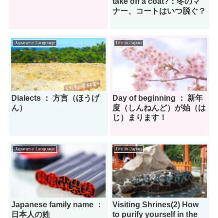
take off a coat?：冬のマ
ナー、コートはいつ脱ぐ？
Japanese Language
Life in Japan
Dialects ： 方言（ほうげ
Day of beginning ： 新年
ん）
度（しんねんど）が始（は
じ）まります！
Japanese Language
Life in Japan
Japanese family name ：
Visiting Shrines(2) How
日本人の姓
to purify yourself in the