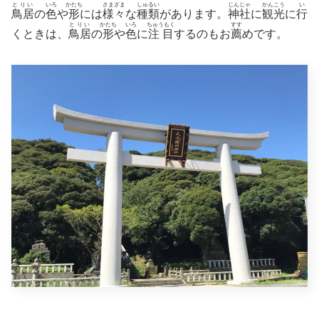
とりい
いろ
かたち
さまざま
しゅるい
じんじゃ
かんこう
い
鳥居
の
色
や
形
には
様々
な
種類
があります。
神社
に
観光
に
行
とりい
かたち
いろ
ちゅうもく
すす
くときは、
鳥居
の
形
や
色
に
注目
するのもお
薦
めです。