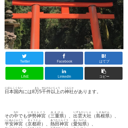
Twitter
Facebook
はてブ
LINE
LinkedIn
コピー
にほんこくない
まん
せんけん
いじょう
じんじゃ
日本国内
には8
万
5
千件
以上
の
神社
があります。
なか
いせじんぐう
みえけん
いずもたいしゃ
しまねけん
その
中
でも
伊勢神宮
（
三重県
）、
出雲大社
（
島根県
）、
へいあんじんぐう
きょうとふ
あつたじんぐう
あいちけん
平安神宮
（
京都府
）、
熱田神宮
（
愛知県
）、