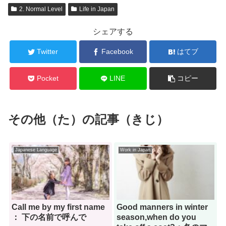
2. Normal Level
Life in Japan
シェアする
Twitter
Facebook
はてブ
Pocket
LINE
コピー
その他（た）の記事（きじ）
Japanese Language
Work in Japan
Call me by my first name
Good manners in winter
： 下の名前で呼んで
season,when do you