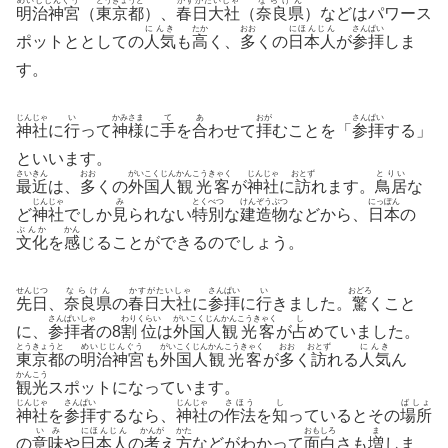
めいじじんぐう
とうきょうと
かすがたいしゃ
ならけん
明治神宮
（
東京都
）、
春日大社
（
奈良県
）などはパワース
にんき
たか
おお
にほんじん
さんぱい
ポットととしての
人気
も
高
く、
多
くの
日本人
が
参拝
しま
す。
じんじゃ
い
かみさま
て
あ
おが
さんぱい
神社
に
行
って
神様
に
手
を
合
わせて
拝
むことを「
参拝
する」
といいます。
さいきん
おお
がいこくじん
かんこうきゃく
じんじゃ
おとず
とりい
最近
は、
多
くの
外国人
観光客
が
神社
に
訪
れます。
鳥居
な
じんじゃ
み
とくべつ
けんぞうぶつ
にっぽん
ど
神社
でしか
見
られない
特別
な
建造物
などから、
日本
の
ぶんか
かん
文化
を
感
じることができるのでしょう。
せんじつ
ならけん
かすがたいしゃ
さんぱい
い
おどろ
先日
、
奈良県
の
春日大社
に
参拝
に
行
きました。
驚
くこと
さんぱいしゃ
わり
くらい
がいこくじん
かんこうきゃく
し
に、
参拝者
の8
割
位
は
外国人
観光客
が
占
めていました。
とうきょうと
めいじじんぐう
がいこくじん
かんこうきゃく
おお
おとず
にんき
東京都
の
明治神宮
も
外国人
観光客
が
多
く
訪
れる
人気
ん
かんこう
観光
スポットになっています。
じんじゃ
さんぱい
じんじゃ
さほう
し
ばしょ
神社
を
参拝
するなら、
神社
の
作法
を
知
っているとその
場所
いみ
にほんじん
かんが
かた
おもしろ
ま
の
意味
や
日本人
の
考
え
方
などがわかって
面白
さも
増
しま