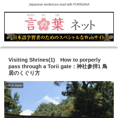
Japanese sentences read with FURIGANA
Visiting Shrines(1) How to porperly
pass through a Torii gate：神社参拝1 鳥
居のくぐり方
Life in Japan