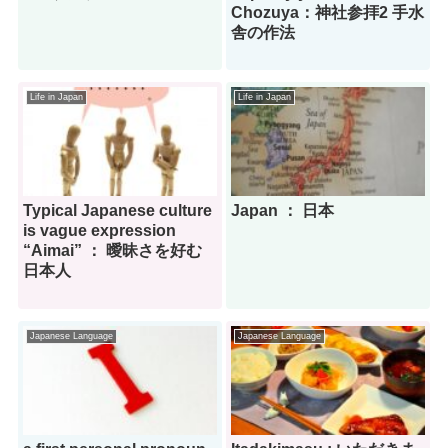
Chozuya：神社参拝2 手水
舎の作法
Life in Japan
Life in Japan
Typical Japanese culture
Japan ： 日本
is vague expression
“Aimai” ： 曖昧さを好む
日本人
Japanese Language
Japanese Language