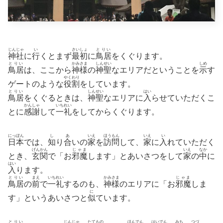
じんじゃ
い
さいしょ
とりい
神社
に
行
くとまず
最初
に
鳥居
をくぐります。
とりい
かみさま
しんせい
しめ
鳥居
は、ここから
神様
の
神聖
なエリアだということを
示
す
やくわり
ゲートのような
役割
をしています。
とりい
しんせい
はい
鳥居
をくぐるときは、
神聖
なエリアに
入
らせていただくこ
かんしゃ
いちれい
とに
感謝
して
一礼
をしてからくぐります。
にっぽん
し
あ
いえ
ほうもん
いえ
い
日本
では、
知
り
合
いの
家
を
訪問
して、
家
に
入
れていただく
げんかん
じゃま
いえ
なか
とき、
玄関
で「お
邪魔
します」とあいさつをして
家
の
中
に
はい
入
ります。
とりい
まえ
いちれい
かみさま
じゃま
鳥居
の
前
で
一礼
するのも、
神様
のエリアに「お
邪魔
しま
に
す」というあいさつと
似
ています。
とりい
じんじゃ
たてもの
ほんでん
はいでん
みち
つづ