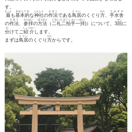
す。
もっと
きほんてき
じんじゃ
さほう
とりい
かた
てみずや
最
も
基本的
な
神社
の
作法
である
鳥居
のくぐり
方
、
手水舎
さほう
さんぱい
ほうほう
にれいにはくしゅいっぱい
かい
の
作法
、
参拝
の
方法
（
二礼二拍手一拝
)）について、3
回
に
わ
しょうかい
分
けてご
紹介
します。
とりい
かた
まずは
鳥居
のくぐり
方
からです。