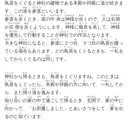
鳥居
をくぐると
神社
の
建物
である
本殿
や
拝殿
に
道
が
続
きま
みち
さんどう
す。この
道
を
参道
といいます。
さんどう
ある
みち
ちゅうおう
かみさま
ある
ひと
みぎがわ
参道
を
歩
くとき、
道
の
中央
は
神様
が
歩
くので、
人
は
右側
ひだりがわ
ある
かみさま
けいい
ひょう
かみさま
か
左側
を
歩
くようにします。
神様
に
敬意
を
表
して、
神様
ゆうせん
こうどう
じんじゃ
さほう
を
優先
して
行動
することが
神社
での
作法
となります。
おお
じんじゃ
さんどう
め
め
とりい
た
大
きな
神社
になると、
参道
に２つ
目
、３つ
目
の
鳥居
が
建
っ
ばあい
とりい
いちれい
ている
場合
もあります。どの
鳥居
をくぐるときも、
一礼
を
おな
してからくぐるのは
同
じです。
じんじゃ
かえ
とりい
神社
から
帰
るときも、
鳥居
をくぐりますね。このときは、
とりい
ほんでん
はいでん
ほう
む
いちれい
鳥居
をくぐったら、
本殿
や
拝殿
の
方
に
向
いて、
一礼
してか
かえ
みち
すす
ら、また
帰
り
道
を
進
みます。
し
あ
いえ
なか
す
かえ
げんかん
いえ
なか
知
り
合
いの
家
の
中
で
過
ごして
帰
るとき、
玄関
で、
家
の
中
に
む
じゃま
いえ
で
向
かって、「お
邪魔
しました」とあいさつをして、
家
を
出
に
るのと
似
ています。