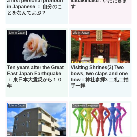
a first personal pronoun
Itadakimasu : いただきま
in Japanese ： 自分のこ
す
とをなんてよぶ？
Life in Japan
Life in Japan
Ten years after the Great
Visiting Shrines(3) Two
East Japan Earthquake
bows, two claps and one
： 東日本大震災から１０
bow：神社参拝3 二礼二拍
年
手一拝
Life in Japan
Japanese Language